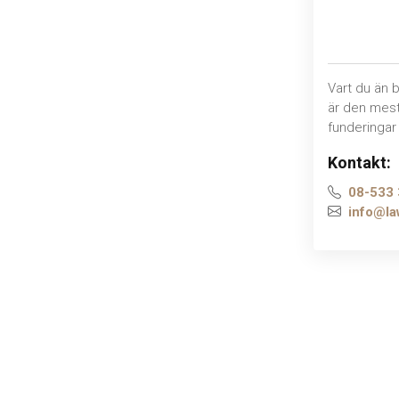
Vart du än b
är den mest
funderingar 
Kontakt:
08-533 
info@la
C