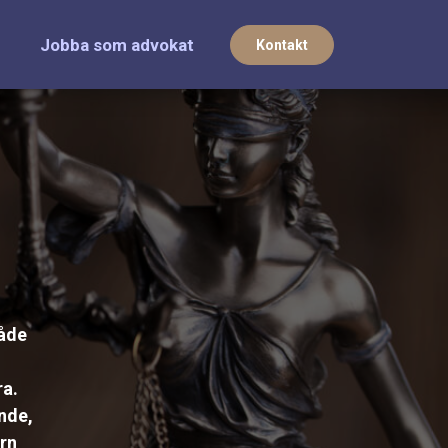
Jobba som advokat
Kontakt
råde
ra.
nde,
arn