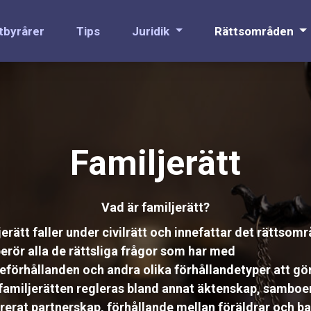
tbyrårer
Tips
Juridik
Rättsområden
Familjerätt
Vad är familjerätt?
erätt faller under civilrätt och innefattar det rättsom
erör alla de rättsliga frågor som har med
jeförhållanden och andra olika förhållandetyper att gö
familjerätten regleras bland annat äktenskap, samboe
trerat partnerskap, förhållande mellan föräldrar och b