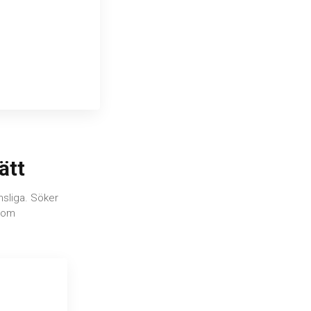
ätt
nsliga. Söker
inom