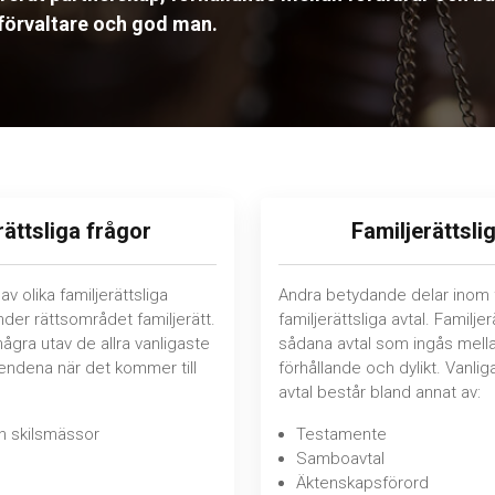
förvaltare och god man.
rättsliga frågor
Familjerättsli
v olika familjerättsliga
Andra betydande delar inom f
nder rättsområdet familjerätt.
familjerättsliga avtal. Familjer
några utav de allra vanligaste
sådana avtal som ingås mellan 
endena när det kommer till
förhållande och dylikt. Vanliga
avtal består bland annat av:
h skilsmässor
Testamente
Samboavtal
Äktenskapsförord