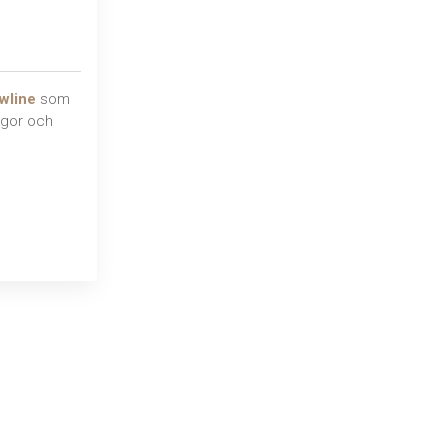
wline
som
ågor och
a.