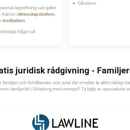
Gåvobrev
svensk lagstiftning vad gäller
s främst i
äktenskapsbalken
,
h
ärvdbalken
.
ättsliga frågor på
atis juridisk rådgivning - Familjer
 familjen och förhållanden och avtal där emellan är alltid väldigt kä
inom familjerätt i Göteborg med omnejd? Ta hjälp av specialister 