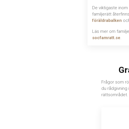
De viktigaste inom 
familjerätt återfinn
föräldrabalken
oc
Läs mer om familjer
socfamratt.se
.
Gr
Frågor som rör
du rådgivning 
rättsområdet.