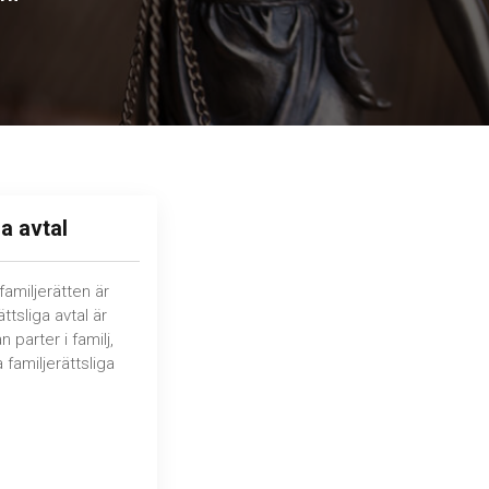
ga avtal
amiljerätten är
ättsliga avtal är
parter i familj,
 familjerättsliga