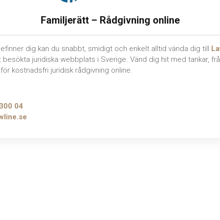
Familjerätt – Rådgivning online
efinner dig kan du snabbt, smidigt och enkelt alltid vända dig till
La
 besökta juridiska webbplats i Sverige. Vänd dig hit med tankar, fr
för kostnadsfri juridisk rådgivning online.
300 04
wline.se
opyright © 2022. Advokatgöteborg.com Alla rättigheter förbehålln