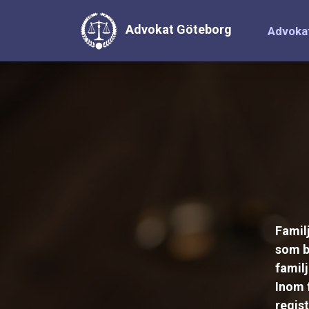
Advokat Göteborg
Advoka
Familj
som b
famil
Inom 
regis