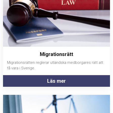
Migrationsrätt
Migrationsrätten reglerar utländska medborgares rätt att
få vara i Sverige.
Läs mer